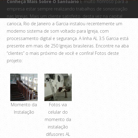
Conheça Mais Sobre O Santuário
É muito honroso para a
empresa estar sempre realizando trabalhos de sonorização
nas Igrejas. Mais um cliente satisfeito, desta vez na capital
carioca, Rio de Janeiro a Garcia instalou recentemente um
moderno sistema de som voltado para Igreja, com
processamento digital e segurança. A linha AL 3.5 Garcia está
presente em mais de 250 Igrejas brasileiras. Encontre na aba
“clientes” o mais próximo de você e confira! Fotos deste
projeto:
Momento da
Fotos via
Instalação
celular do
momento da
instalação
difusores AL