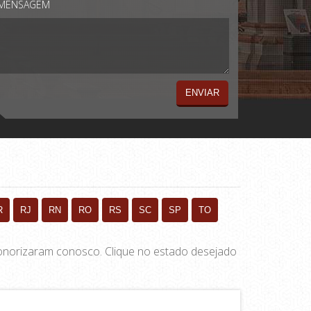
MENSAGEM
R
RJ
RN
RO
RS
SC
SP
TO
 sonorizaram conosco. Clique no estado desejado