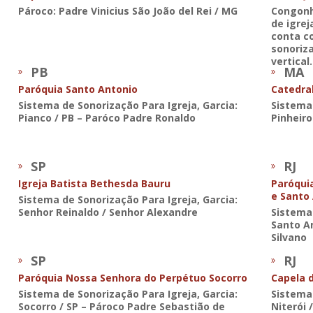
Pároco: Padre Vinicius São João del Rei / MG
Congonh
de igrej
conta c
sonoriza
vertical.
PB
MA
Paróquia Santo Antonio
Catedral
Sistema de Sonorização Para Igreja, Garcia:
Sistema 
Pianco / PB – Paróco Padre Ronaldo
Pinheiro
SP
RJ
Igreja Batista Bethesda Bauru
Paróqui
e Santo
Sistema de Sonorização Para Igreja, Garcia:
Senhor Reinaldo / Senhor Alexandre
Sistema 
Santo An
Silvano
SP
RJ
Paróquia Nossa Senhora do Perpétuo Socorro
Capela 
Sistema de Sonorização Para Igreja, Garcia:
Sistema 
Socorro / SP – Pároco Padre Sebastião de
Niterói 