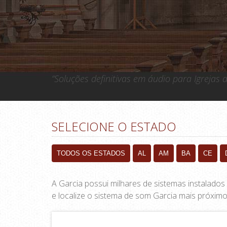
“Soluções definitivas em áudio para Igrejas
SELECIONE O ESTADO
TODOS OS ESTADOS
AL
AM
BA
CE
A Garcia possui milhares de sistemas instalados
e localize o sistema de som Garcia mais próximo