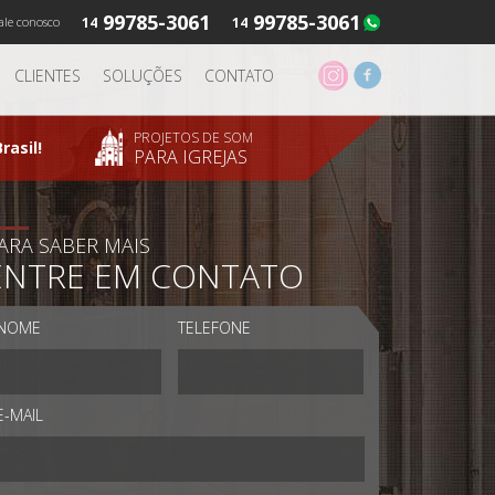
99785-3061
99785-3061
ale conosco
14
14
CLIENTES
SOLUÇÕES
CONTATO
PROJETOS DE SOM
rasil!
PARA IGREJAS
ARA SABER MAIS
ENTRE EM CONTATO
NOME
TELEFONE
E-MAIL