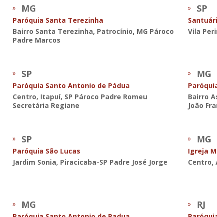
MG
SP
Paróquia Santa Terezinha
Santuár
Bairro Santa Terezinha, Patrocínio, MG Pároco
Vila Per
Padre Marcos
SP
MG
Paróquia Santo Antonio de Pádua
Paróqui
Centro, Itapuí, SP Pároco Padre Romeu
Bairro A
Secretária Regiane
João Fra
SP
MG
Paróquia São Lucas
Igreja M
Jardim Sonia, Piracicaba-SP Padre José Jorge
Centro,
MG
RJ
Paróquia Santo Antonio de Padua
Paróqui