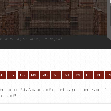
 de pequeno, médio e grande porte”
DF
ES
GO
MA
MG
MS
MT
PA
PB
PE
P
 em todo o País. A baixo você encontra alguns clientes que já
 de você!