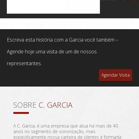
Escreva esta história com a Garcia você também –
Agende hoje uma visita de um de nossos
representantes.
Agendar Visita
SOBRE
C. GARCIA
A C. Garcia, é uma empresa que atua há mais de 40
anos no segmento de sonorização, mais
especificamente nossa carteira de clientes é formada