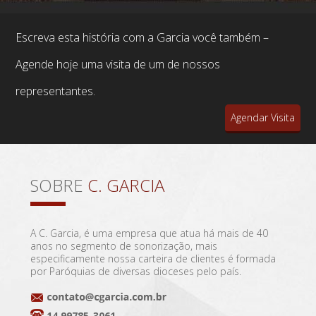
Escreva esta história com a Garcia você também –
Agende hoje uma visita de um de nossos
representantes.
Agendar Visita
SOBRE
C. GARCIA
A C. Garcia, é uma empresa que atua há mais de 40
anos no segmento de sonorização, mais
especificamente nossa carteira de clientes é formada
por Paróquias de diversas dioceses pelo país.
14 99785-3061