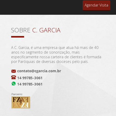
Agendar Visita
SOBRE
C. GARCIA
A C. Garcia, é uma empresa que atua há mais de 40
anos no segmento de sonorização, mais
especificamente nossa carteira de clientes é formada
por Paróquias de diversas dioceses pelo país.
14 99785-3061
14 99785-3061