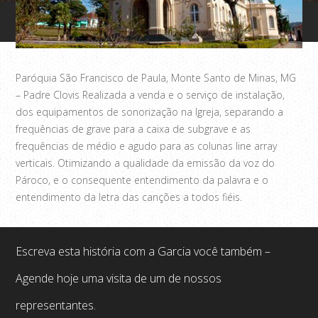
Paróquia São Francisco de Paula, Monte Santo de Minas, MG
– Padre Clovis Realizada a venda e o serviço de instalação,
dos equipamentos de sonorização na Igreja, separando a
frequências de grave para a caixa de subgrave e as
frequências de médio e agudo para as colunas line array
verticais. Otimizando a qualidade da emissão da voz do
Pároco, e o consequente entendimento da palavra e o
entendimento da letra das canções a todos fiéis.
Escreva esta história com a Garcia você também –
Agende hoje uma visita de um de nossos
representantes.