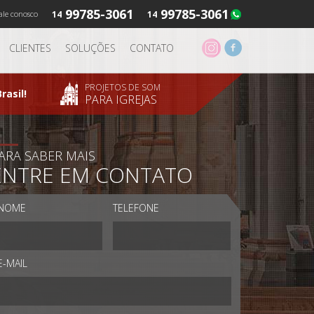
99785-3061
99785-3061
ale conosco
14
14
CLIENTES
SOLUÇÕES
CONTATO
PROJETOS DE SOM
rasil!
PARA IGREJAS
ARA SABER MAIS
ENTRE EM CONTATO
NOME
TELEFONE
E-MAIL