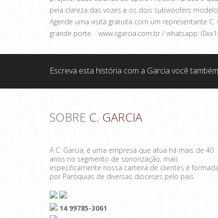
pela clareza das vozes e os dois subwoofers modelo
Agende uma visita gratuita com um representante C.
grande porte. www.cgarcia.com.br / whatsapp: (0xx
Escreva esta história com a Garcia você também
SOBRE
C. GARCIA
A C. Garcia, é uma empresa que atua há mais de 40
anos no segmento de sonorização, mais
especificamente nossa carteira de clientes é formad
por Paróquias de diversas dioceses pelo país.
14 99785-3061