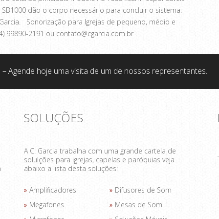
 SB1000 dão o corpo necessário para concluir o sistema.
 Garcia. Sonorização para Igrejas de pequeno, médio e
14) 99890-2191 ou contato@cgarcia.com.br
 – Agende hoje uma visita de um de nossos representantes.
SOLUÇÕES
A C. Garcia trabalha com uma grande cartela de
solulções para igrejas, capelas e paróquias veja
a
abaixo a lista desta soluções:
Amplificadores
Difusores de Som
Megafones
Mesas de Som