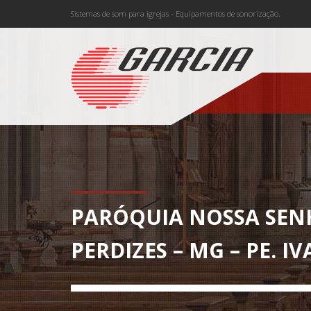
Sistemas de som para igrejas - Equipamentos de sonorização.
PARÓQUIA NOSSA SEN
PERDIZES – MG – PE. I