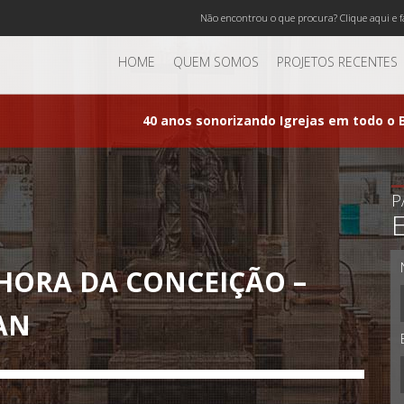
Não encontrou o que procura? Clique aqui e f
HOME
QUEM SOMOS
PROJETOS RECENTES
40 anos sonorizando Igrejas em todo o B
P
HORA DA CONCEIÇÃO –
VAN