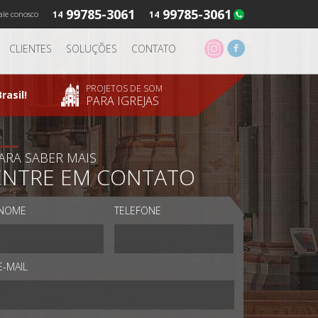
99785-3061
99785-3061
ale conosco
14
14
CLIENTES
SOLUÇÕES
CONTATO
PROJETOS DE SOM
rasil!
PARA IGREJAS
ARA SABER MAIS
ENTRE EM CONTATO
NOME
TELEFONE
E-MAIL