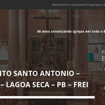
Não encontrou o que procura? Clique aqui e f
HOME
QUEM SOMOS
PROJETOS RECENTES
40 anos sonorizando Igrejas em todo o B
P
NTO SANTO ANTONIO –
LAGOA SECA – PB – FREI