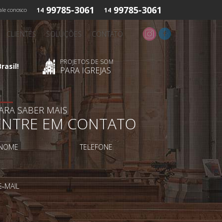
99785-3061
99785-3061
ale conosco
14
14
CLIENTES
SOLUÇÕES
CONTATO
PROJETOS DE SOM
rasil!
PARA IGREJAS
ARA SABER MAIS
ENTRE EM CONTATO
NOME
TELEFONE
E-MAIL