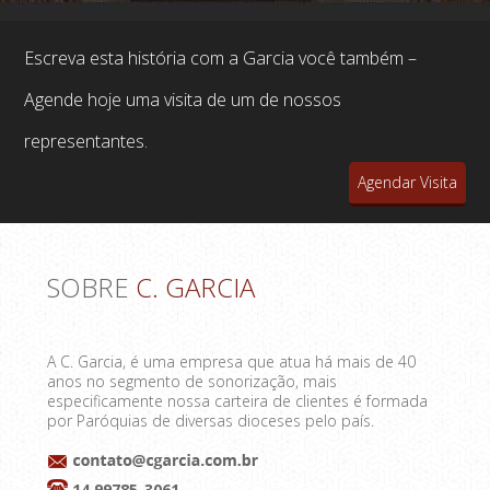
Escreva esta história com a Garcia você também –
Agende hoje uma visita de um de nossos
representantes.
Agendar Visita
SOBRE
C. GARCIA
A C. Garcia, é uma empresa que atua há mais de 40
anos no segmento de sonorização, mais
especificamente nossa carteira de clientes é formada
por Paróquias de diversas dioceses pelo país.
14 99785-3061