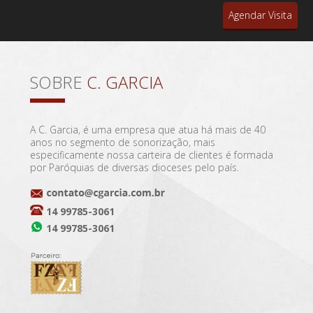
Agendar Visita
SOBRE
C. GARCIA
A C. Garcia, é uma empresa que atua há mais de 40
anos no segmento de sonorização, mais
especificamente nossa carteira de clientes é formada
por Paróquias de diversas dioceses pelo país.
14 99785-3061
14 99785-3061