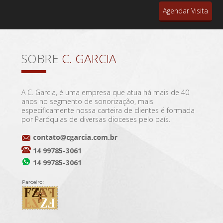
Agendar Visita
SOBRE
C. GARCIA
A C. Garcia, é uma empresa que atua há mais de 40
anos no segmento de sonorização, mais
especificamente nossa carteira de clientes é formada
por Paróquias de diversas dioceses pelo país.
14 99785-3061
14 99785-3061