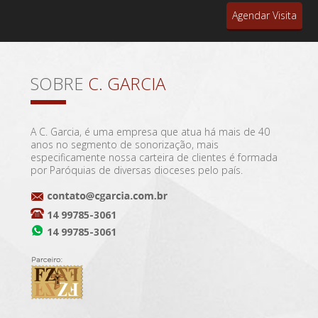
Agendar Visita
SOBRE
C. GARCIA
A C. Garcia, é uma empresa que atua há mais de 40
anos no segmento de sonorização, mais
especificamente nossa carteira de clientes é formada
por Paróquias de diversas dioceses pelo país.
14 99785-3061
14 99785-3061