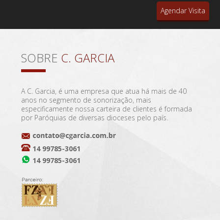
Agendar Visita
SOBRE
C. GARCIA
A C. Garcia, é uma empresa que atua há mais de 40
anos no segmento de sonorização, mais
especificamente nossa carteira de clientes é formada
por Paróquias de diversas dioceses pelo país.
14 99785-3061
14 99785-3061