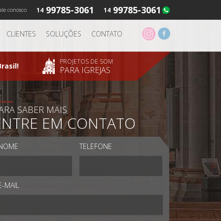
99785-3061
99785-3061
ale conosco
14
14
CLIENTES
SOLUÇÕES
CONTATO
PROJETOS DE SOM
rasil!
PARA IGREJAS
ARA SABER MAIS
ENTRE EM CONTATO
NOME
TELEFONE
E-MAIL