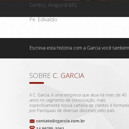
Centro, Araporã-MG
Pe. Edivaldo
Escreva esta história com a Garcia você também
SOBRE
C. GARCIA
A C. Garcia, é uma empresa que atua há mais de 40
anos no segmento de sonorização, mais
especificamente nossa carteira de clientes é formad
por Paróquias de diversas dioceses pelo país.
14 99785-3061