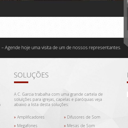
 – Agende hoje uma visita de um de nossos representantes.
SOLUÇÕES
A C. Garcia trabalha com uma grande cartela de
solulções para igrejas, capelas e paróquias veja
a
abaixo a lista desta soluções:
Amplificadores
Difusores de Som
Megafones
Mesas de Som