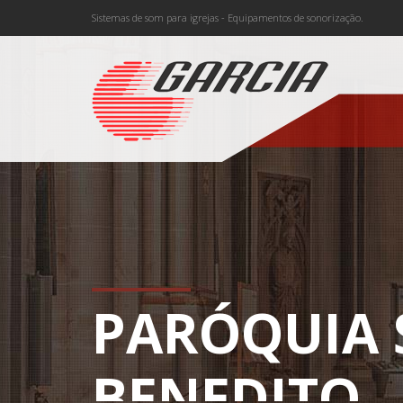
Sistemas de som para igrejas - Equipamentos de sonorização.
PARÓQUIA 
BENEDITO