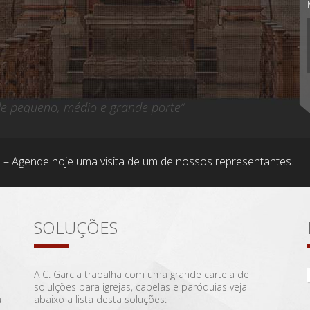
 de pequeno, médio e grande porte”
 – Agende hoje uma visita de um de nossos representantes.
SOLUÇÕES
A C. Garcia trabalha com uma grande cartela de
solulções para igrejas, capelas e paróquias veja
a
abaixo a lista desta soluções: