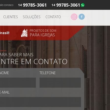
99785-3061
99785-3061
ale conosco
14
14
CLIENTES
SOLUÇÕES
CONTATO
PROJETOS DE SOM
rasil!
PARA IGREJAS
ARA SABER MAIS
ENTRE EM CONTATO
NOME
TELEFONE
E-MAIL