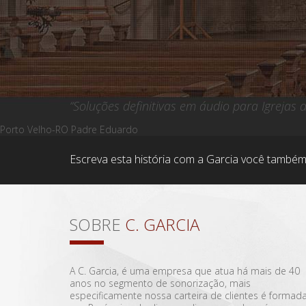
“Soluções definitivas em áudio para Igrejas
Porto Velho-RO Padre Eduardo
Escreva esta história com a Garcia você também
SOBRE
C. GARCIA
A C. Garcia, é uma empresa que atua há mais de 40
anos no segmento de sonorização, mais
especificamente nossa carteira de clientes é formad