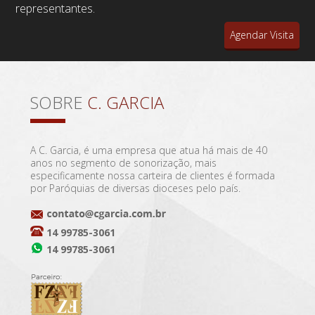
representantes.
Agendar Visita
SOBRE
C. GARCIA
A C. Garcia, é uma empresa que atua há mais de 40
anos no segmento de sonorização, mais
especificamente nossa carteira de clientes é formada
por Paróquias de diversas dioceses pelo país.
14 99785-3061
14 99785-3061