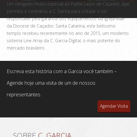
Um obrigado muito especial ao Padre Lauro de Caçador, que
permitiu e contratou a C. Garcia para instalar e ser
responsável pela garantia dos equipamentos da Igreja Mãe
da Diocese de Caçador, Santa Catarina, este belíssimo
templo recebeu recentemente no ano de 2015, um moderno
sistema Line Array da C. Garcia Digital, o mais potente do
mercado brasileiro.
Escreva esta história com a Garcia você também –
Agende hoje uma visita de um de nossos
representantes.
Agendar Visita
SOBRE
C. GARCIA