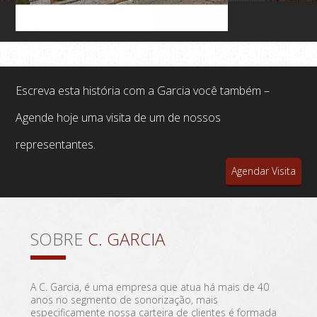
Escreva esta história com a Garcia você também –
Agende hoje uma visita de um de nossos
representantes.
Agendar Visita
SOBRE
C. GARCIA
A C. Garcia, é uma empresa que atua há mais de 40
anos no segmento de sonorização, mais
especificamente nossa carteira de clientes é formada