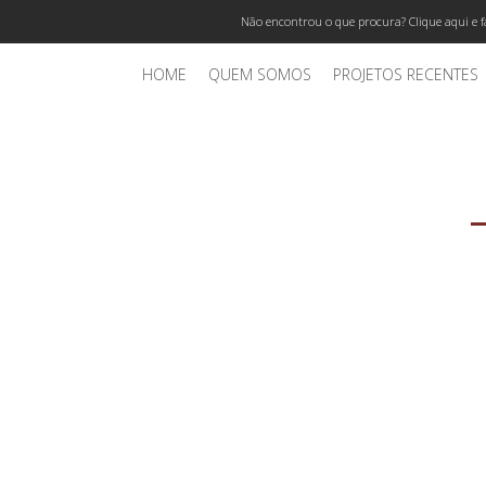
Não encontrou o que procura? Clique aqui e f
HOME
QUEM SOMOS
PROJETOS RECENTES
40 anos sonorizando Igrejas em todo o B
P
O DE RIO DAS MORTES,
 – PE VINICIOS