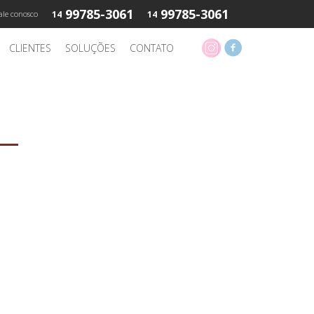
99785-3061
99785-3061
ale conosco
14
14
CLIENTES
SOLUÇÕES
CONTATO
PROJETOS DE SOM
rasil!
PARA IGREJAS
ARA SABER MAIS
ENTRE EM CONTATO
NOME
TELEFONE
E-MAIL