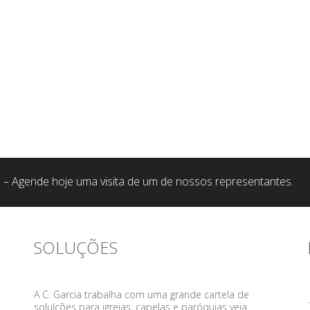
 – Agende hoje uma visita de um de nossos representantes.
SOLUÇÕES
A C. Garcia trabalha com uma grande cartela de
solulções para igrejas, capelas e paróquias veja