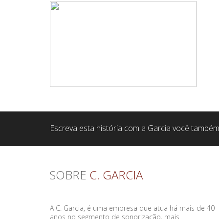
Escreva esta história com a Garcia você também
SOBRE
C. GARCIA
A C. Garcia, é uma empresa que atua há mais de 40
anos no segmento de sonorização, mais