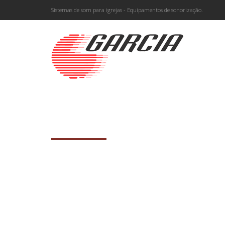
Sistemas de som para igrejas - Equipamentos de sonorização.
CAPELA SANTO ANTONI
SAO JOAO DEL REI – MG