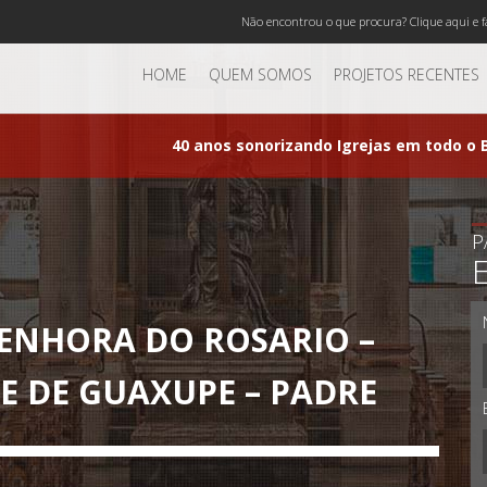
Não encontrou o que procura? Clique aqui e f
HOME
QUEM SOMOS
PROJETOS RECENTES
40 anos sonorizando Igrejas em todo o B
P
SENHORA DO ROSARIO –
SE DE GUAXUPE – PADRE