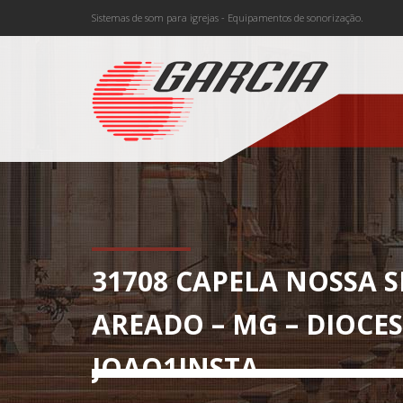
Sistemas de som para igrejas - Equipamentos de sonorização.
31708 CAPELA NOSSA 
AREADO – MG – DIOCE
JOAO1INSTA