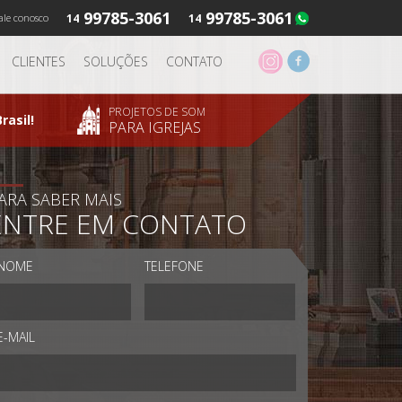
99785-3061
99785-3061
ale conosco
14
14
CLIENTES
SOLUÇÕES
CONTATO
PROJETOS DE SOM
rasil!
PARA IGREJAS
ARA SABER MAIS
ENTRE EM CONTATO
NOME
TELEFONE
E-MAIL