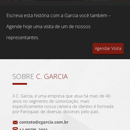
Escreva esta história com a Garcia você também –
Agende hoje uma visita de um de nossos
representantes.
Agendar Visita
SOBRE
C. GARCIA
A C. Garcia, é uma empresa que atua há mais de 40
anos no segmento de sonorização, mais
especificamente nossa carteira de clientes é formada
por Paróquias de diversas dioceses pelo país.
14 99785-3061