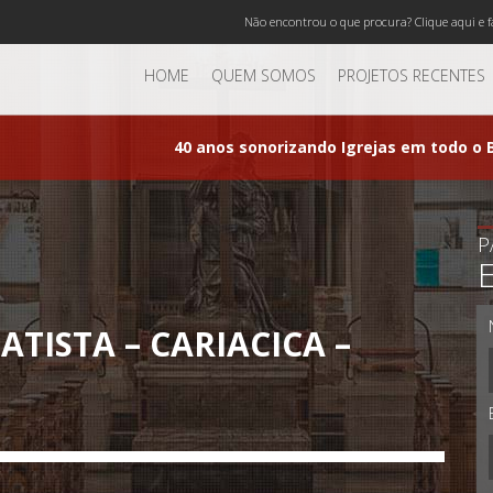
Não encontrou o que procura? Clique aqui e f
HOME
QUEM SOMOS
PROJETOS RECENTES
40 anos sonorizando Igrejas em todo o B
P
TISTA – CARIACICA –