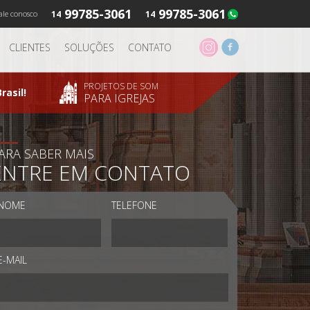
99785-3061
99785-3061
ale conosco
14
14
CLIENTES
SOLUÇÕES
CONTATO
PROJETOS DE SOM
rasil!
PARA IGREJAS
ARA SABER MAIS
ENTRE EM CONTATO
NOME
TELEFONE
E-MAIL